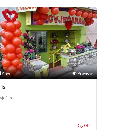
Preview
Save
ris
vjećare
Day Off!