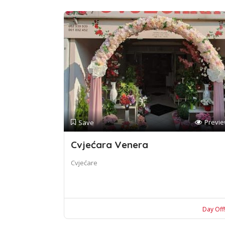
Previ
Save
Cvjećara Venera
Cvjećare
Day Off