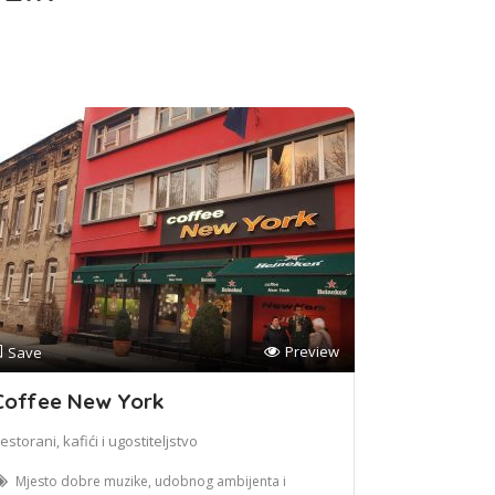
Preview
Save
Coffee New York
estorani, kafići i ugostiteljstvo
Mjesto dobre muzike, udobnog ambijenta i