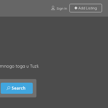
Add Listing
Sign In
 mnogo toga u Tuzli.