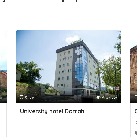
ew
Preview
Save
University hotel Dorrah
R