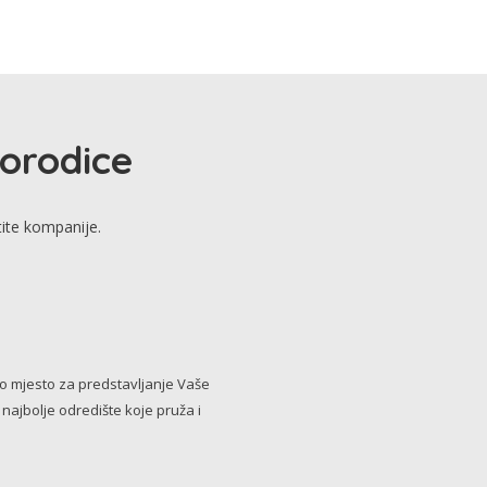
porodice
tite kompanije.
no mjesto za predstavljanje Vaše
i najbolje odredište koje pruža i