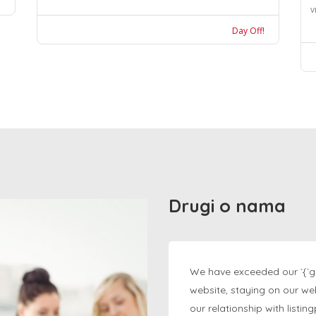
v
Day Off!
Drugi o nama
We have exceeded our `{`g
website, staying on our we
our relationship with listi