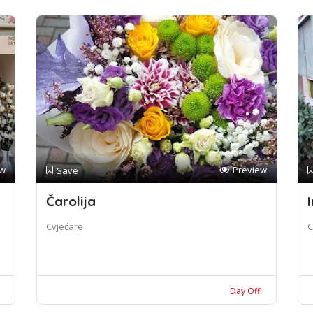
ew
Preview
Save
Čarolija
I
Cvjećare
C
!
Day Off!