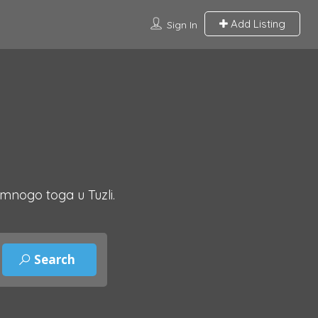
Add Listing
Sign In
 mnogo toga u Tuzli.