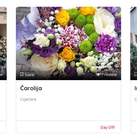
ew
Preview
Save
Čarolija
I
Cvjećare
C
!
Day Off!