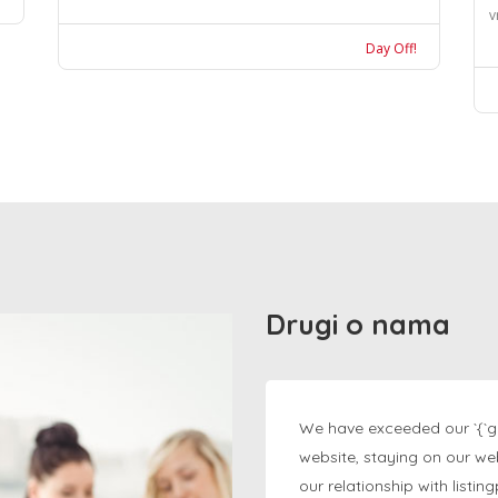
v
Day Off!
Drugi o nama
We have exceeded our `{`g
website, staying on our we
our relationship with listi