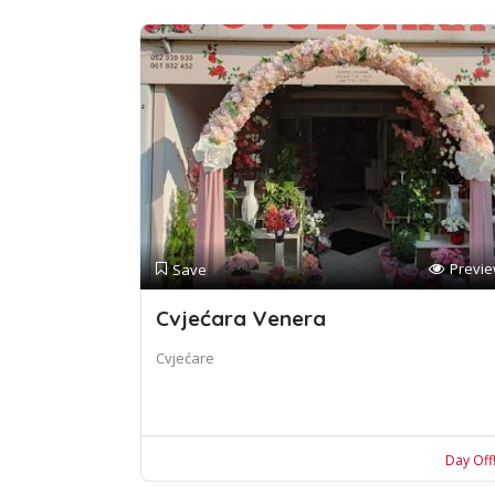
Previ
Save
Cvjećara Venera
Cvjećare
Day Off