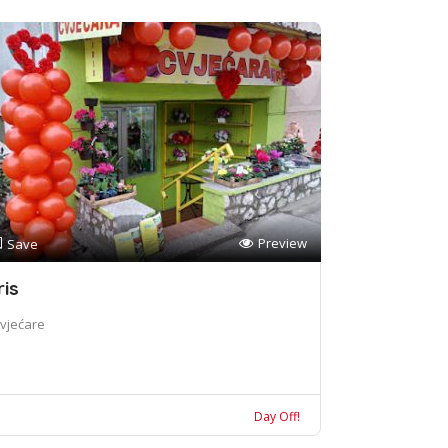
Preview
Save
ris
vjećare
Day Off!