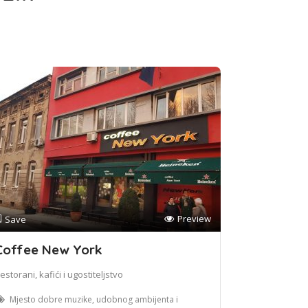
Preview
Save
Coffee New York
estorani, kafići i ugostiteljstvo
Mjesto dobre muzike, udobnog ambijenta i