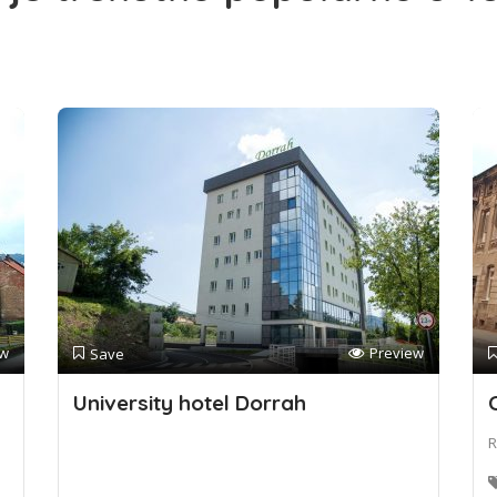
ew
Preview
Save
University hotel Dorrah
R