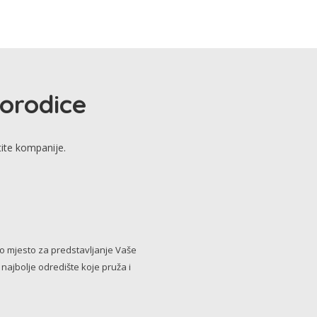
porodice
tite kompanije.
no mjesto za predstavljanje Vaše
i najbolje odredište koje pruža i