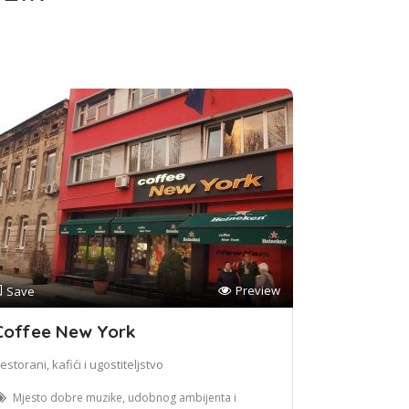
Preview
Save
Coffee New York
estorani, kafići i ugostiteljstvo
Mjesto dobre muzike, udobnog ambijenta i