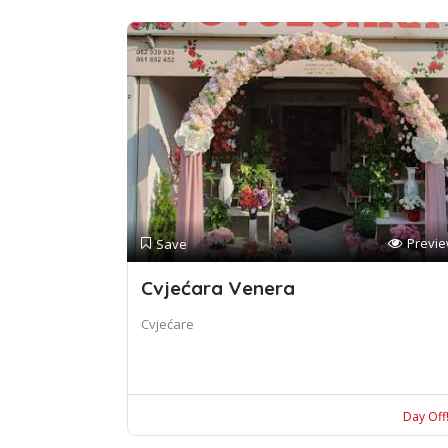
Previ
Save
Cvjećara Venera
Cvjećare
Day Off