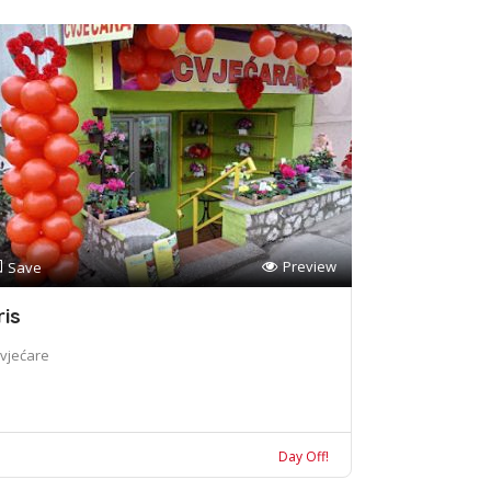
Preview
Save
ris
vjećare
Day Off!