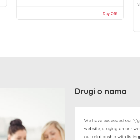
v
Day Off!
Drugi o nama
We have exceeded our `{`g
website, staying on our we
our relationship with listi