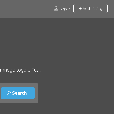
Add Listing
Sign In
 mnogo toga u Tuzli.