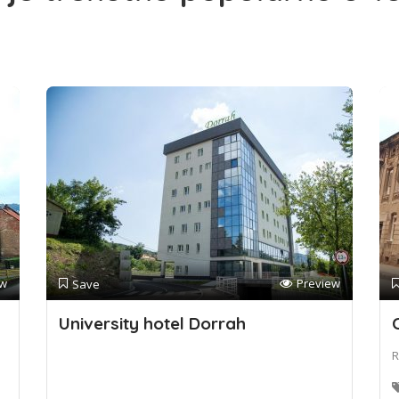
ew
Preview
Save
University hotel Dorrah
R