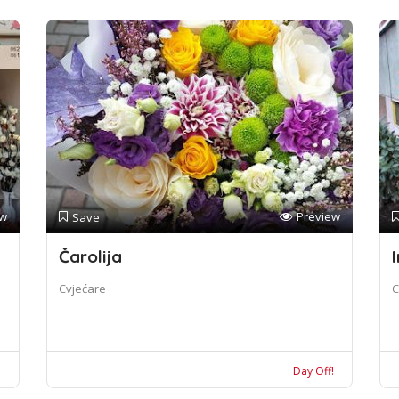
ew
Preview
Save
Čarolija
I
Cvjećare
C
!
Day Off!