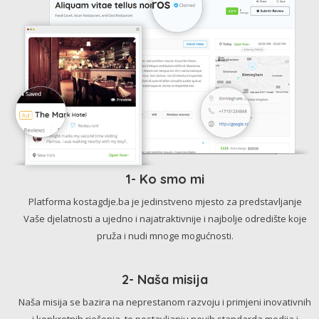
1- Ko smo mi
Platforma kostagdje.ba je jedinstveno mjesto za predstavljanje
Vaše djelatnosti a ujedno i najatraktivnije i najbolje odredište koje
pruža i nudi mnoge mogućnosti.
2- Naša misija
Naša misija se bazira na neprestanom razvoju i primjeni inovativnih
i konkretnih rješenja, te postavljanju novih standarda medija i