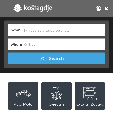
What
Where
Auto Moto
Cvjećare
Kultura i Zabava