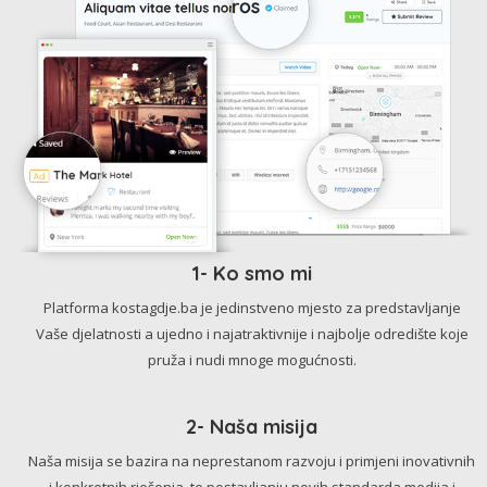
1- Ko smo mi
Platforma kostagdje.ba je jedinstveno mjesto za predstavljanje
Vaše djelatnosti a ujedno i najatraktivnije i najbolje odredište koje
pruža i nudi mnoge mogućnosti.
2- Naša misija
Naša misija se bazira na neprestanom razvoju i primjeni inovativnih
i konkretnih rješenja, te postavljanju novih standarda medija i