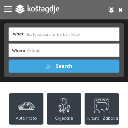
What
Where
Auto Moto
Cvjećare
Kultura i Zabava