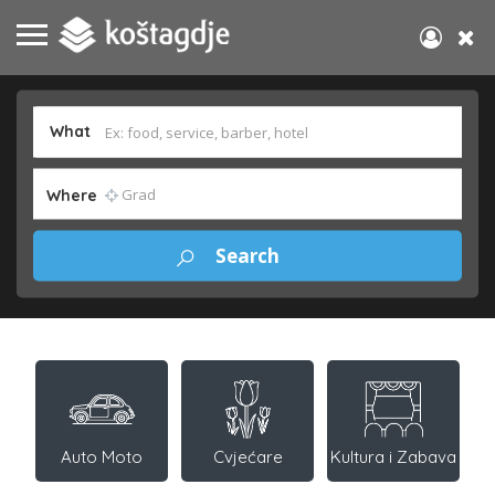
What
Where
Auto Moto
Cvjećare
Kultura i Zabava