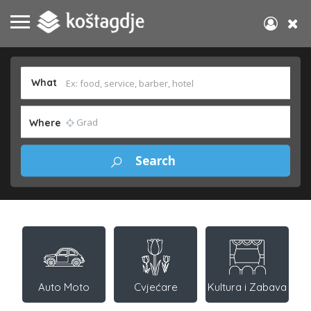
What
Where
Auto Moto
Cvjećare
Kultura i Zabava