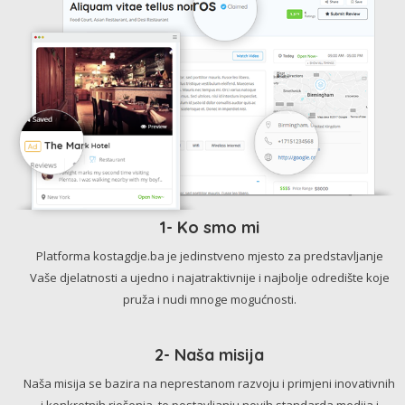
1- Ko smo mi
Platforma kostagdje.ba je jedinstveno mjesto za predstavljanje
Vaše djelatnosti a ujedno i najatraktivnije i najbolje odredište koje
pruža i nudi mnoge mogućnosti.
2- Naša misija
Naša misija se bazira na neprestanom razvoju i primjeni inovativnih
i konkretnih rješenja, te postavljanju novih standarda medija i