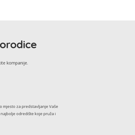
porodice
tite kompanije.
no mjesto za predstavljanje Vaše
i najbolje odredište koje pruža i