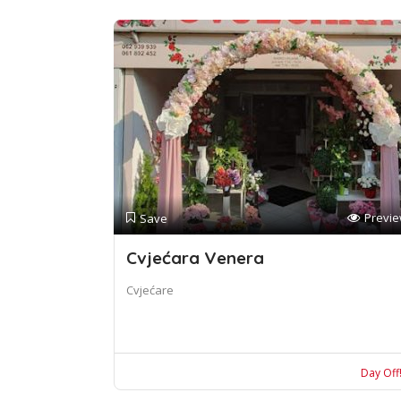
Previ
Save
Cvjećara Venera
Cvjećare
Day Off