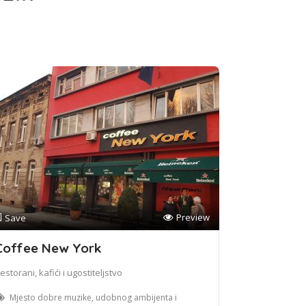
Preview
Save
Coffee New York
estorani, kafići i ugostiteljstvo
Mjesto dobre muzike, udobnog ambijenta i