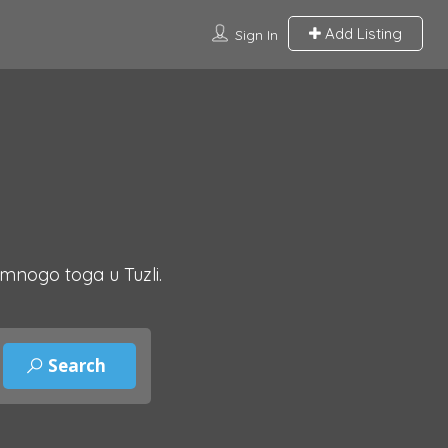
Add Listing
Sign In
 mnogo toga u Tuzli.