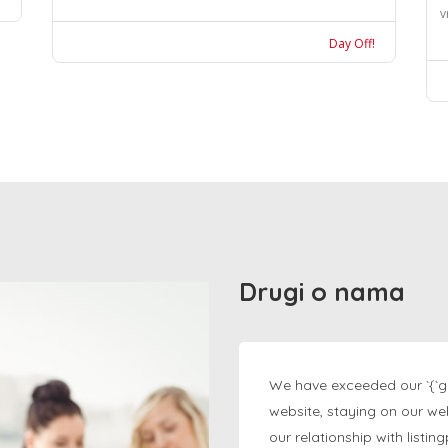
v
Day Off!
Drugi o nama
We have exceeded our `{`g
website, staying on our we
our relationship with listi