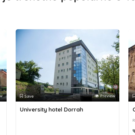
ew
Preview
Save
University hotel Dorrah
R