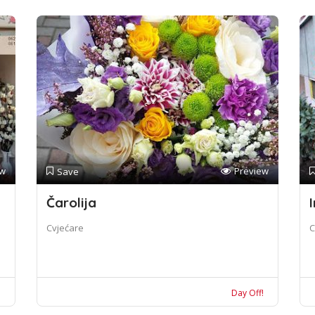
ew
Preview
Save
Čarolija
I
Cvjećare
C
!
Day Off!