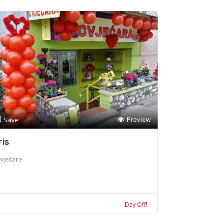
Preview
Save
ris
vjećare
Day Off!