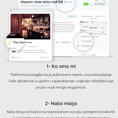
1- Ko smo mi
Platforma kostagdje.ba je jedinstveno mjesto za predstavljanje
Vaše djelatnosti a ujedno i najatraktivnije i najbolje odredište koje
pruža i nudi mnoge mogućnosti.
2- Naša misija
Naša misija se bazira na neprestanom razvoju i primjeni inovativnih
i konkretnih rješenja, te postavljanju novih standarda medija i