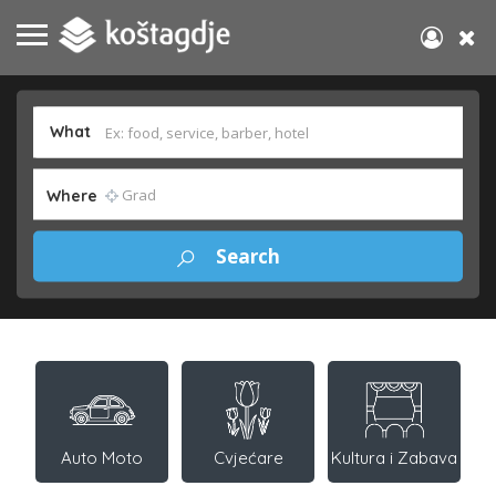
What
Where
Auto Moto
Cvjećare
Kultura i Zabava