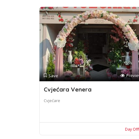
Previ
Save
Cvjećara Venera
Cvjećare
Day Off