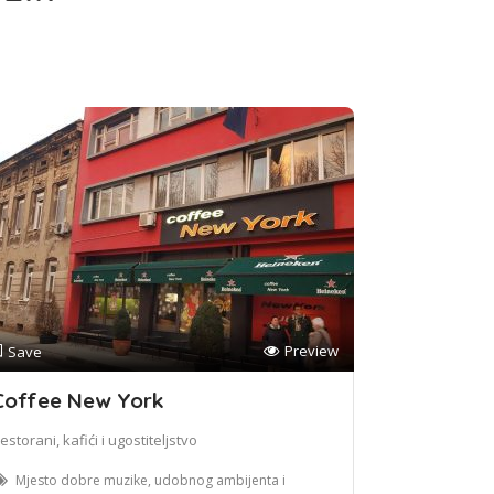
Preview
Save
Coffee New York
estorani, kafići i ugostiteljstvo
Mjesto dobre muzike, udobnog ambijenta i