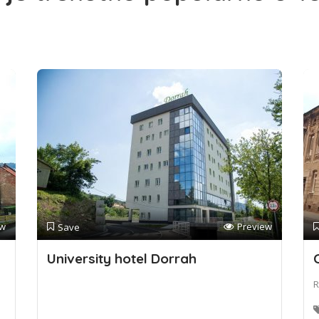
ew
Preview
Save
University hotel Dorrah
R