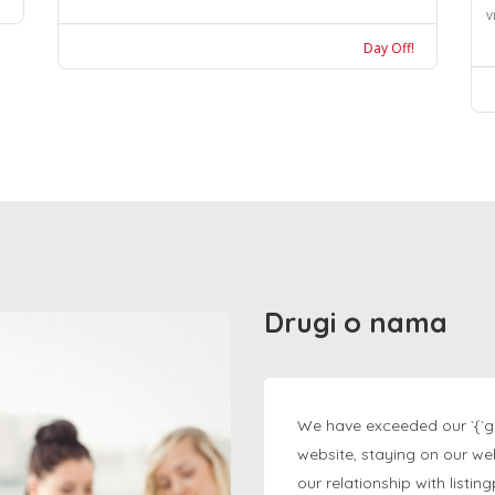
v
Day Off!
Drugi o nama
We have exceeded our `{`g
website, staying on our we
our relationship with listi