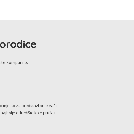
porodice
tite kompanije.
no mjesto za predstavljanje Vaše
i najbolje odredište koje pruža i