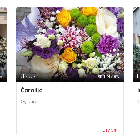
ew
Preview
Save
Čarolija
I
Cvjećare
C
!
Day Off!