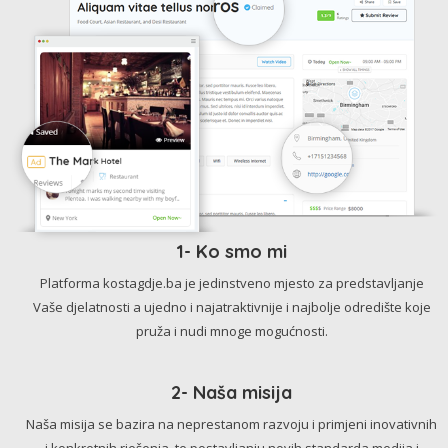
1- Ko smo mi
Platforma kostagdje.ba je jedinstveno mjesto za predstavljanje
Vaše djelatnosti a ujedno i najatraktivnije i najbolje odredište koje
pruža i nudi mnoge mogućnosti.
2- Naša misija
Naša misija se bazira na neprestanom razvoju i primjeni inovativnih
i konkretnih rješenja, te postavljanju novih standarda medija i