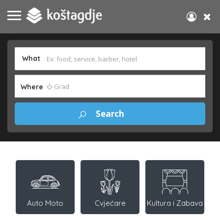
What
Where
Auto Moto
Cvjećare
Kultura i Zabava