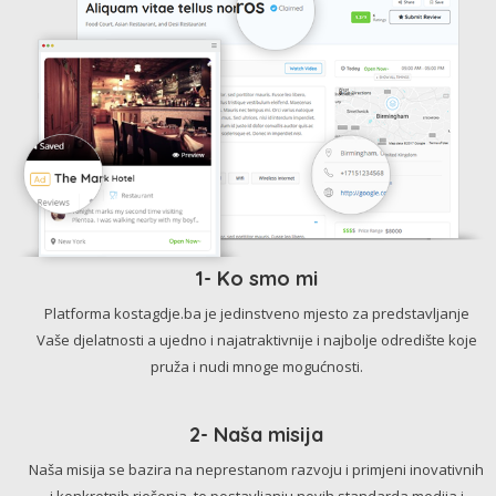
1- Ko smo mi
Platforma kostagdje.ba je jedinstveno mjesto za predstavljanje
Vaše djelatnosti a ujedno i najatraktivnije i najbolje odredište koje
pruža i nudi mnoge mogućnosti.
2- Naša misija
Naša misija se bazira na neprestanom razvoju i primjeni inovativnih
i konkretnih rješenja, te postavljanju novih standarda medija i