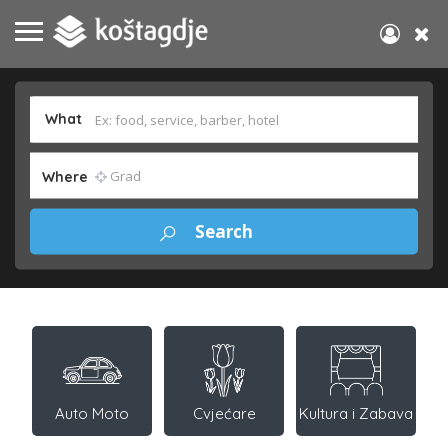
What
Where
Auto Moto
Cvjećare
Kultura i Zabava