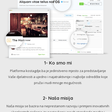
1- Ko smo mi
Platforma kostagdje.ba je jedinstveno mjesto za predstavljanje
Vaše djelatnosti a ujedno i najatraktivnije i najbolje odredište koje
pruža i nudi mnoge mogućnosti.
2- Naša misija
Naša misija se bazira na neprestanom razvoju i primjeni inovativnih
i konkretnih rješenja, te postavljanju novih standarda medija i