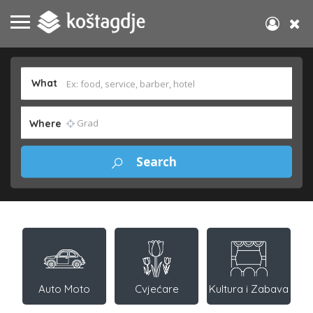
What
Where
Auto Moto
Cvjećare
Kultura i Zabava