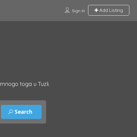
Add Listing
Sign In
 mnogo toga u Tuzli.