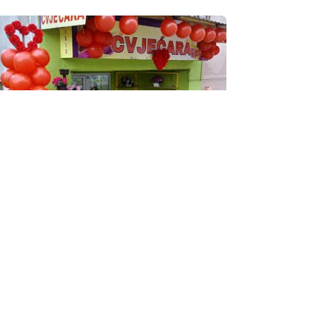
Preview
Save
ris
vjećare
Day Off!