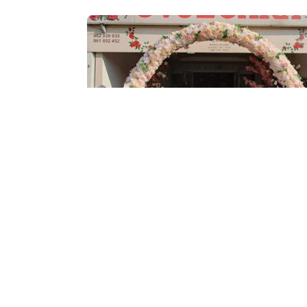
Previ
Save
Cvjećara Venera
Cvjećare
Day Off