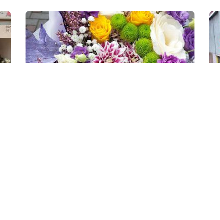
ew
Preview
Save
Čarolija
I
Cvjećare
C
!
Day Off!