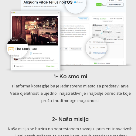
1- Ko smo mi
Platforma kostagdje.ba je jedinstveno mjesto za predstavljanje
Vaše djelatnosti a ujedno i najatraktivnije i najbolje odredište koje
pruža i nudi mnoge mogućnosti.
2- Naša misija
Naša misija se bazira na neprestanom razvoju i primjeni inovativnih
i konkretnih rješenja, te postavljanju novih standarda medija i