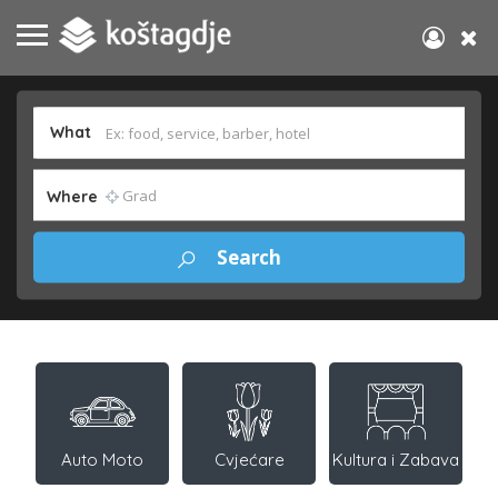
What
Where
Auto Moto
Cvjećare
Kultura i Zabava