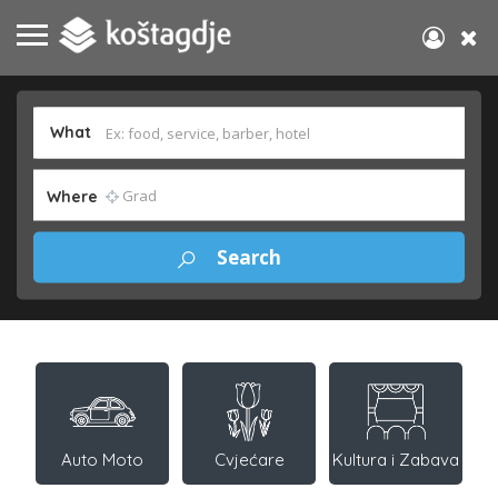
What
Where
Auto Moto
Cvjećare
Kultura i Zabava