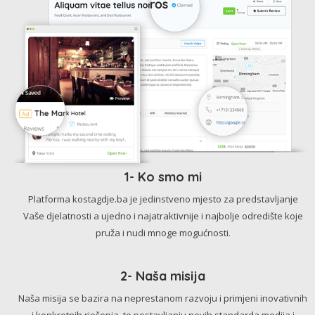
1- Ko smo mi
Platforma kostagdje.ba je jedinstveno mjesto za predstavljanje
Vaše djelatnosti a ujedno i najatraktivnije i najbolje odredište koje
pruža i nudi mnoge mogućnosti.
2- Naša misija
Naša misija se bazira na neprestanom razvoju i primjeni inovativnih
i konkretnih rješenja, te postavljanju novih standarda medija i