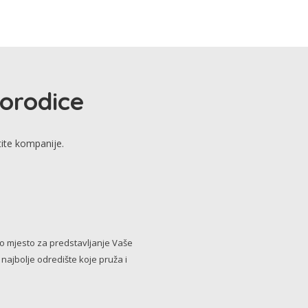
porodice
tite kompanije.
no mjesto za predstavljanje Vaše
i najbolje odredište koje pruža i