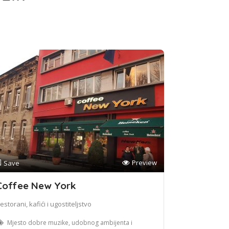
Preview
Save
Coffee New York
estorani, kafići i ugostiteljstvo
Mjesto dobre muzike, udobnog ambijenta i