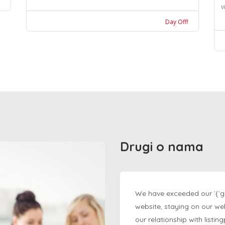
v
Day Off!
Drugi o nama
We have exceeded our `{`g
website, staying on our we
our relationship with listi