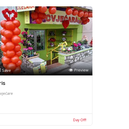
Preview
Save
ris
vjećare
Day Off!