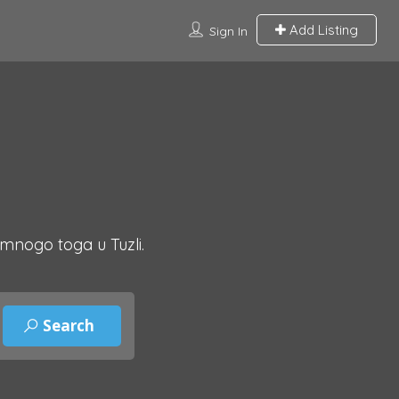
Add Listing
Sign In
 mnogo toga u Tuzli.