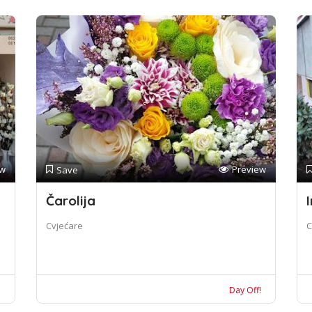
ew
Preview
Save
Čarolija
I
Cvjećare
C
!
Day Off!