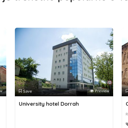
ew
Preview
Save
University hotel Dorrah
R