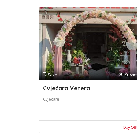
Previ
Save
Cvjećara Venera
Cvjećare
Day Off