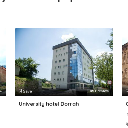
ew
Preview
Save
University hotel Dorrah
R