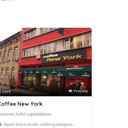
Preview
Save
Coffee New York
estorani, kafići i ugostiteljstvo
Mjesto dobre muzike, udobnog ambijenta i