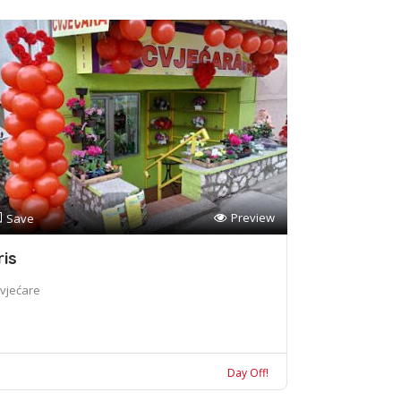
Preview
Save
ris
vjećare
Day Off!