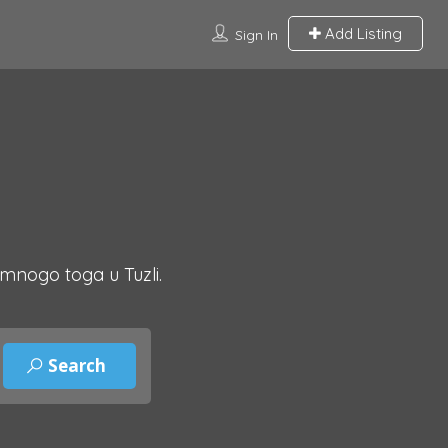
Add Listing
Sign In
 mnogo toga u Tuzli.