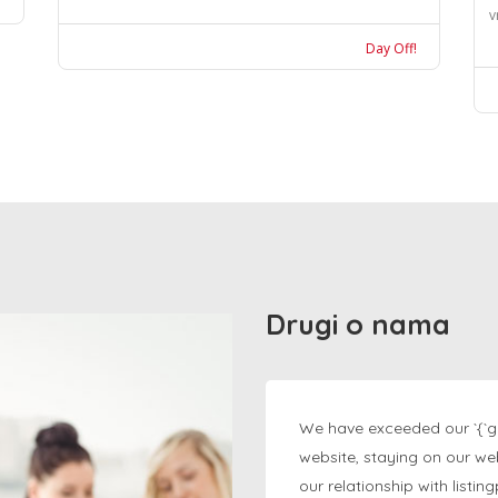
v
Day Off!
Drugi o nama
We have exceeded our `{`g
website, staying on our we
our relationship with listi