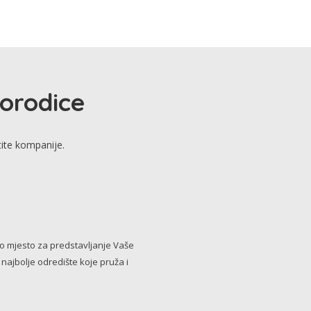
porodice
tite kompanije.
no mjesto za predstavljanje Vaše
i najbolje odredište koje pruža i