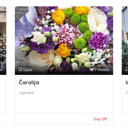
ew
Preview
Save
Čarolija
I
Cvjećare
C
!
Day Off!