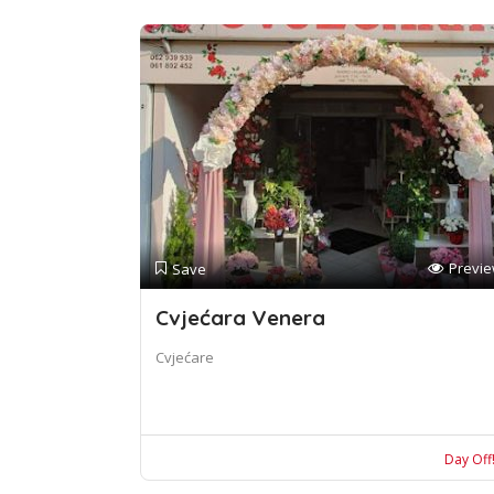
Previ
Save
Cvjećara Venera
Cvjećare
Day Off