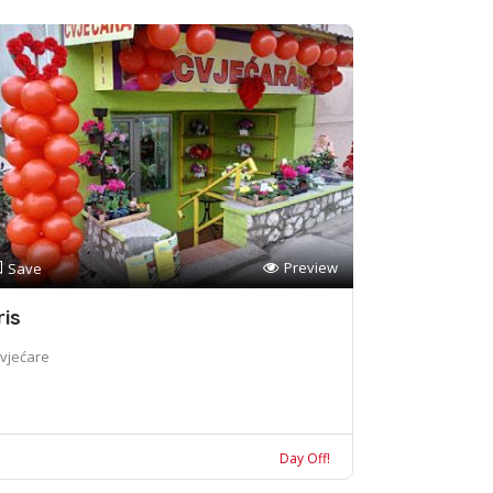
Preview
Save
ris
vjećare
Day Off!