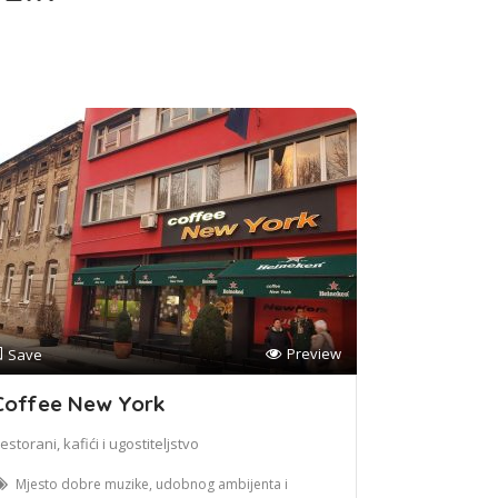
Preview
Save
Coffee New York
estorani, kafići i ugostiteljstvo
Mjesto dobre muzike, udobnog ambijenta i