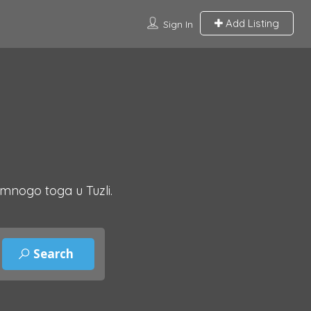
Add Listing
Sign In
 mnogo toga u Tuzli.