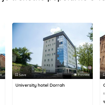
ew
Preview
Save
University hotel Dorrah
R