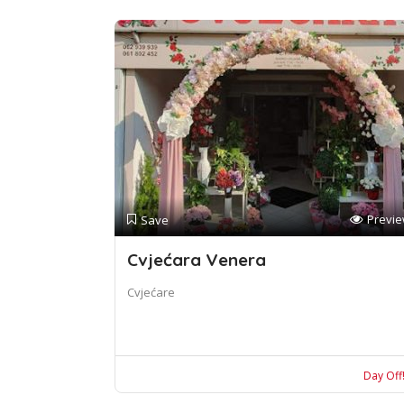
Previ
Save
Cvjećara Venera
Cvjećare
Day Off