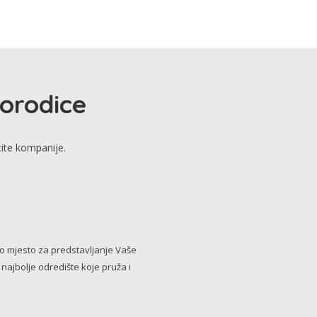
porodice
tite kompanije.
no mjesto za predstavljanje Vaše
i najbolje odredište koje pruža i