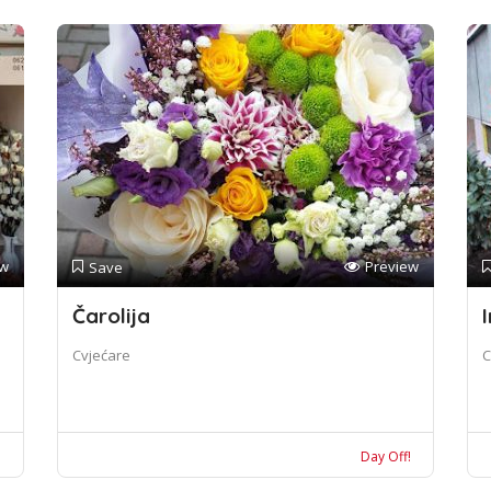
ew
Preview
Save
Čarolija
I
Cvjećare
C
!
Day Off!