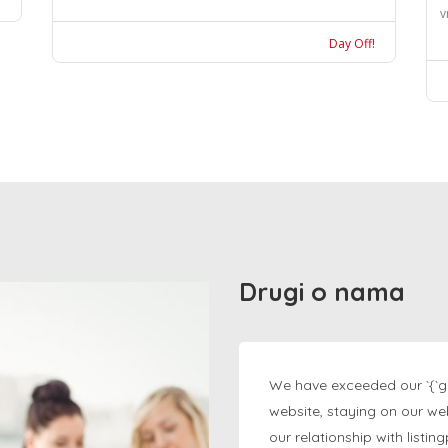
v
Day Off!
Drugi o nama
We have exceeded our `{`g
website, staying on our we
our relationship with listi