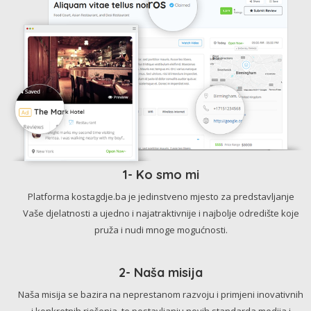
1- Ko smo mi
Platforma kostagdje.ba je jedinstveno mjesto za predstavljanje
Vaše djelatnosti a ujedno i najatraktivnije i najbolje odredište koje
pruža i nudi mnoge mogućnosti.
2- Naša misija
Naša misija se bazira na neprestanom razvoju i primjeni inovativnih
i konkretnih rješenja, te postavljanju novih standarda medija i