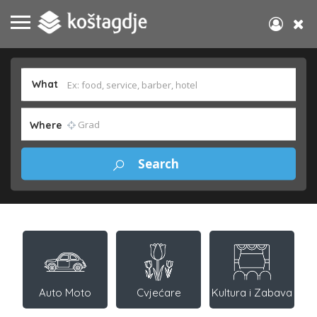
What
Where
Auto Moto
Cvjećare
Kultura i Zabava