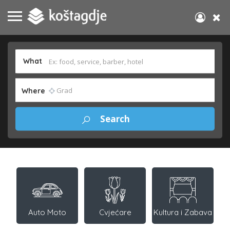
What
Where
Auto Moto
Cvjećare
Kultura i Zabava