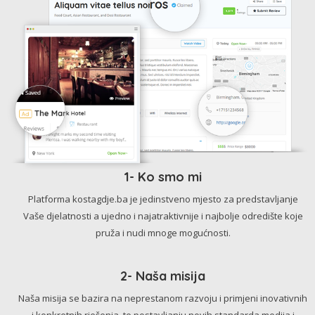
1- Ko smo mi
Platforma kostagdje.ba je jedinstveno mjesto za predstavljanje
Vaše djelatnosti a ujedno i najatraktivnije i najbolje odredište koje
pruža i nudi mnoge mogućnosti.
2- Naša misija
Naša misija se bazira na neprestanom razvoju i primjeni inovativnih
i konkretnih rješenja, te postavljanju novih standarda medija i