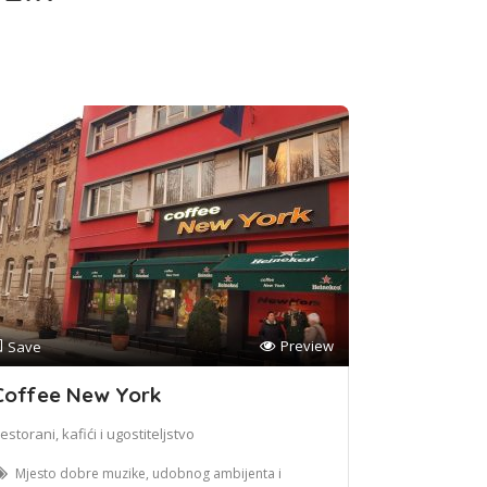
Preview
Save
Coffee New York
estorani, kafići i ugostiteljstvo
Mjesto dobre muzike, udobnog ambijenta i