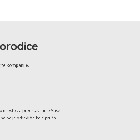
porodice
tite kompanije.
no mjesto za predstavljanje Vaše
i najbolje odredište koje pruža i