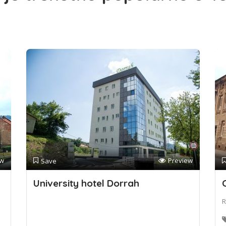
ew
Preview
Save
University hotel Dorrah
R