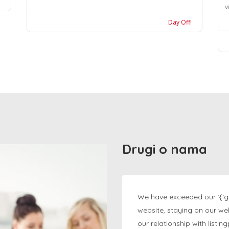
v
Day Off!
Drugi o nama
We have exceeded our `{`g
website, staying on our we
our relationship with listi