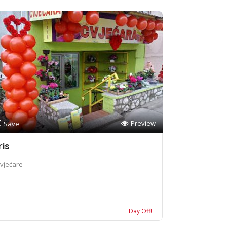
Preview
Save
ris
vjećare
Day Off!