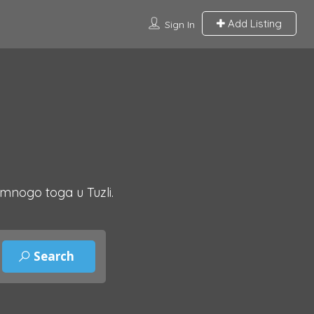
Add Listing
Sign In
 mnogo toga u Tuzli.