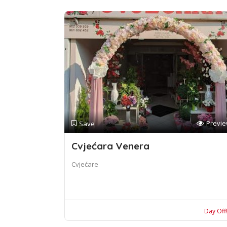
Previ
Save
Cvjećara Venera
Cvjećare
Day Off