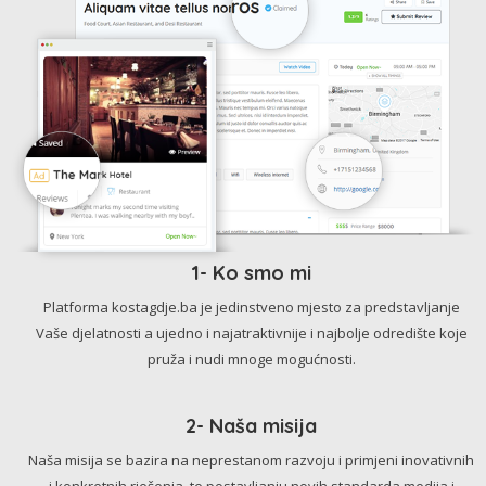
1- Ko smo mi
Platforma kostagdje.ba je jedinstveno mjesto za predstavljanje
Vaše djelatnosti a ujedno i najatraktivnije i najbolje odredište koje
pruža i nudi mnoge mogućnosti.
2- Naša misija
Naša misija se bazira na neprestanom razvoju i primjeni inovativnih
i konkretnih rješenja, te postavljanju novih standarda medija i