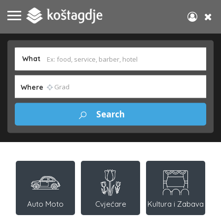
What
Where
Auto Moto
Cvjećare
Kultura i Zabava