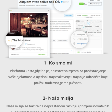
1- Ko smo mi
Platforma kostagdje.ba je jedinstveno mjesto za predstavljanje
Vaše djelatnosti a ujedno i najatraktivnije i najbolje odredište koje
pruža i nudi mnoge mogućnosti.
2- Naša misija
Naša misija se bazira na neprestanom razvoju i primjeni inovativnih
i konkretnih rješenja, te postavljanju novih standarda medija i