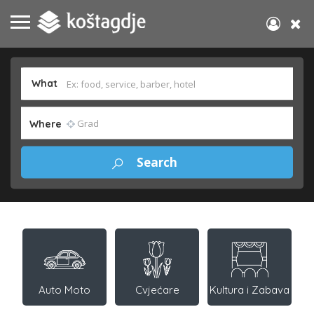
What
Where
Auto Moto
Cvjećare
Kultura i Zabava