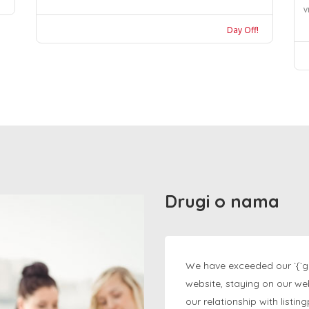
v
Day Off!
Drugi o nama
We have exceeded our `{`g
website, staying on our we
our relationship with listi