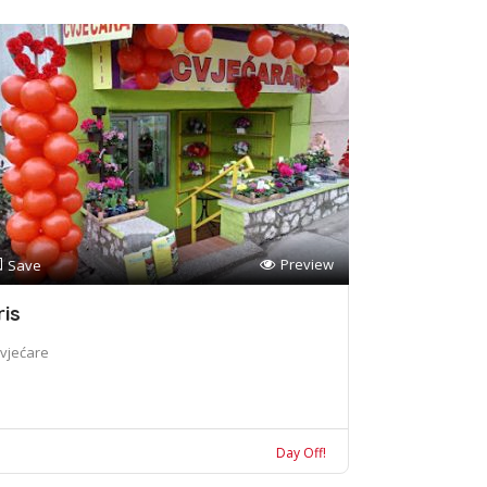
Preview
Save
ris
vjećare
Day Off!