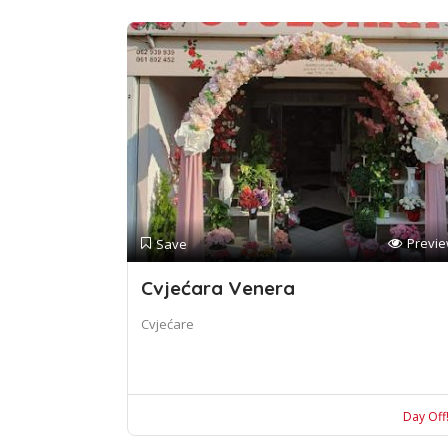
Previ
Save
Cvjećara Venera
Cvjećare
Day Off