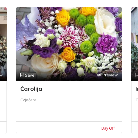
ew
Preview
Save
Čarolija
I
Cvjećare
C
!
Day Off!