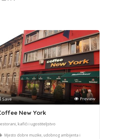
Preview
Save
Coffee New York
estorani, kafići i ugostiteljstvo
Mjesto dobre muzike, udobnog ambijenta i