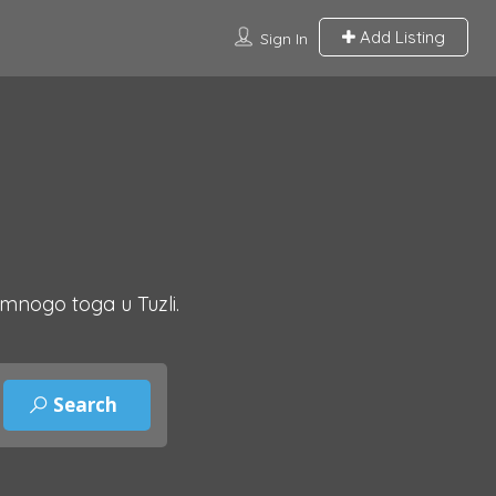
Add Listing
Sign In
 mnogo toga u Tuzli.