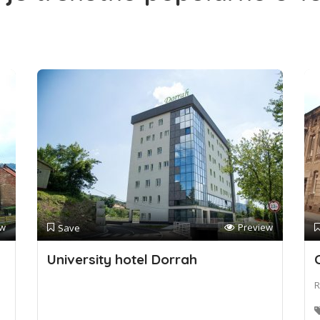
ew
Preview
Save
University hotel Dorrah
R