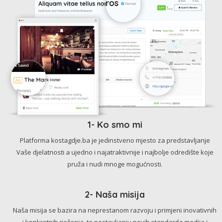
1- Ko smo mi
Platforma kostagdje.ba je jedinstveno mjesto za predstavljanje
Vaše djelatnosti a ujedno i najatraktivnije i najbolje odredište koje
pruža i nudi mnoge mogućnosti.
2- Naša misija
Naša misija se bazira na neprestanom razvoju i primjeni inovativnih
i konkretnih rješenja, te postavljanju novih standarda medija i