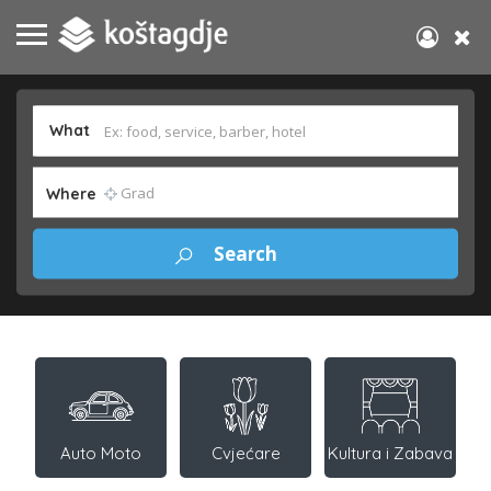
What
Where
Auto Moto
Cvjećare
Kultura i Zabava