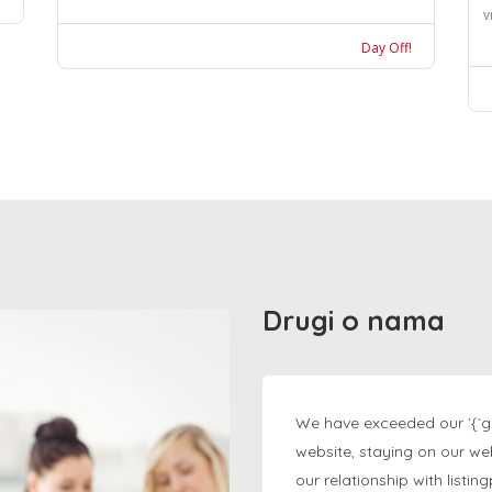
v
Day Off!
Drugi o nama
We have exceeded our `{`g
website, staying on our we
our relationship with listi