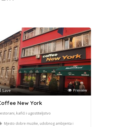
Preview
Save
Coffee New York
estorani, kafići i ugostiteljstvo
Mjesto dobre muzike, udobnog ambijenta i