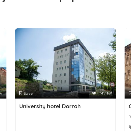
ew
Preview
Save
University hotel Dorrah
R