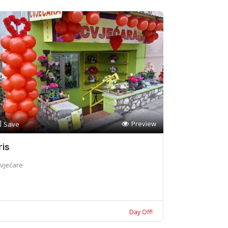
Preview
Save
ris
vjećare
Day Off!