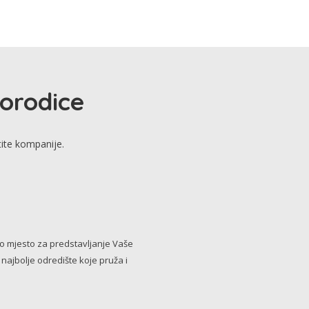
porodice
tite kompanije.
no mjesto za predstavljanje Vaše
i najbolje odredište koje pruža i