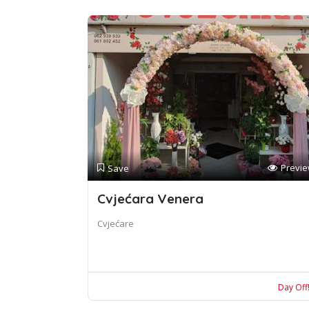
Previ
Save
Cvjećara Venera
Cvjećare
Day Off