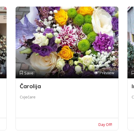
ew
Preview
Save
Čarolija
I
Cvjećare
C
!
Day Off!