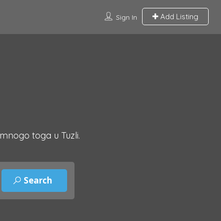
Add Listing
Sign In
 mnogo toga u Tuzli.