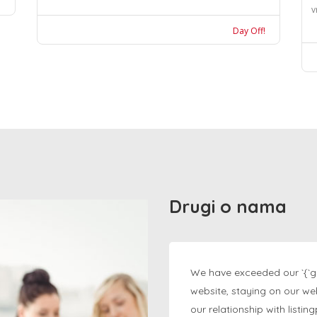
v
Day Off!
Drugi o nama
We have exceeded our `{`g
website, staying on our we
our relationship with listi