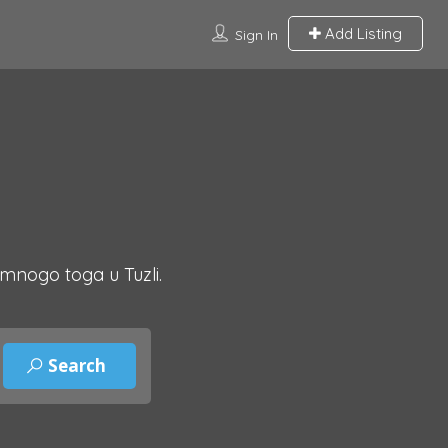
Add Listing
Sign In
 mnogo toga u Tuzli.