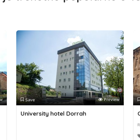
ew
Preview
Save
University hotel Dorrah
R