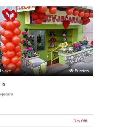
Preview
Save
ris
vjećare
Day Off!