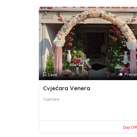
Previ
Save
Cvjećara Venera
Cvjećare
Day Off