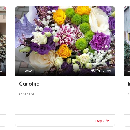
ew
Preview
Save
Čarolija
I
Cvjećare
C
!
Day Off!