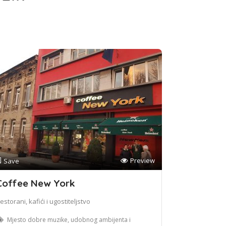
Preview
Save
Coffee New York
estorani, kafići i ugostiteljstvo
Mjesto dobre muzike, udobnog ambijenta i