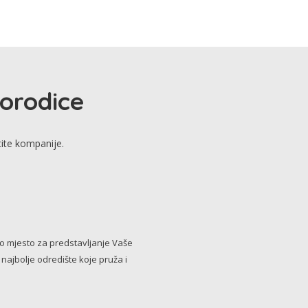
porodice
tite kompanije.
no mjesto za predstavljanje Vaše
i najbolje odredište koje pruža i