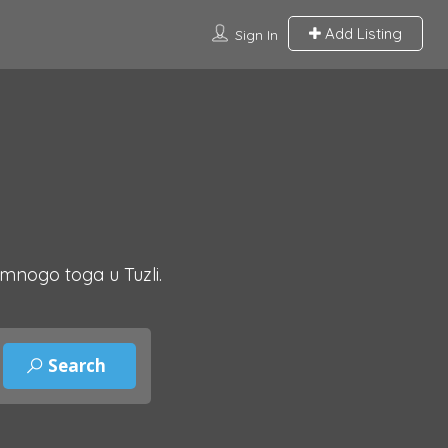
Add Listing
Sign In
 mnogo toga u Tuzli.