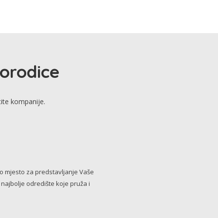
porodice
tite kompanije.
no mjesto za predstavljanje Vaše
i najbolje odredište koje pruža i