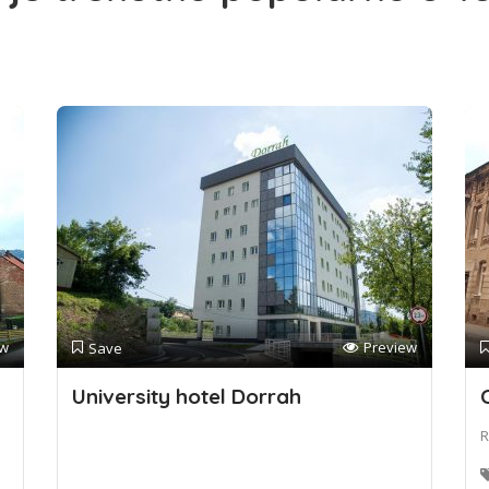
ew
Preview
Save
University hotel Dorrah
R