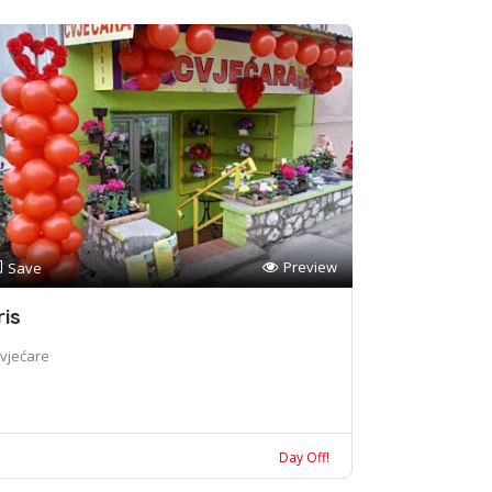
Preview
Save
ris
vjećare
Day Off!