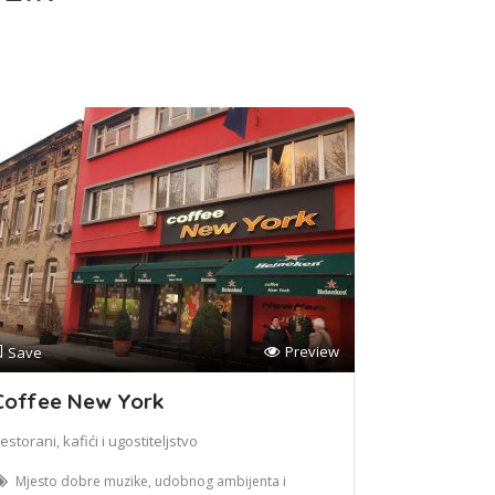
Preview
Save
Coffee New York
estorani, kafići i ugostiteljstvo
Mjesto dobre muzike, udobnog ambijenta i