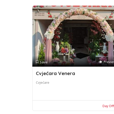
Previ
Save
Cvjećara Venera
Cvjećare
Day Off