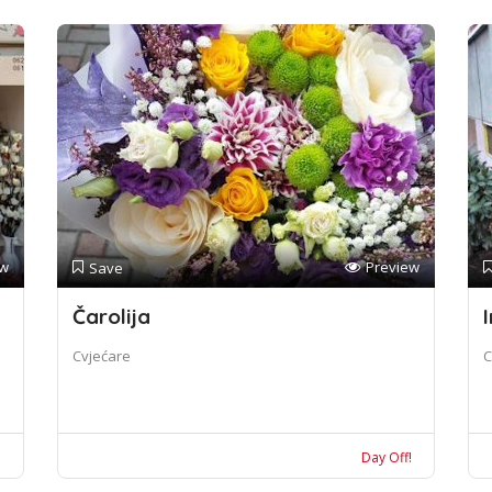
ew
Preview
Save
Čarolija
I
Cvjećare
C
!
Day Off!