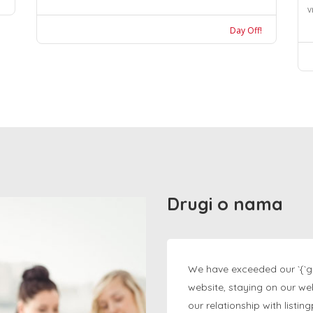
v
Day Off!
Drugi o nama
We have exceeded our `{`g
website, staying on our we
our relationship with listi