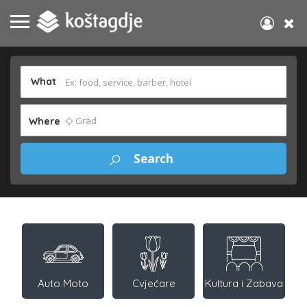
What
Where
Auto Moto
Cvjećare
Kultura i Zabava