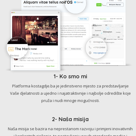
1- Ko smo mi
Platforma kostagdje.ba je jedinstveno mjesto za predstavljanje
Vaše djelatnosti a ujedno i najatraktivnije i najbolje odredište koje
pruža i nudi mnoge mogućnosti.
2- Naša misija
Naša misija se bazira na neprestanom razvoju i primjeni inovativnih
i konkretnih rješenja, te postavljanju novih standarda medija i