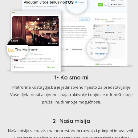
1- Ko smo mi
Platforma kostagdje.ba je jedinstveno mjesto za predstavljanje
Vaše djelatnosti a ujedno i najatraktivnije i najbolje odredište koje
pruža i nudi mnoge mogućnosti.
2- Naša misija
Naša misija se bazira na neprestanom razvoju i primjeni inovativnih
i konkretnih rješenja, te postavljanju novih standarda medija i