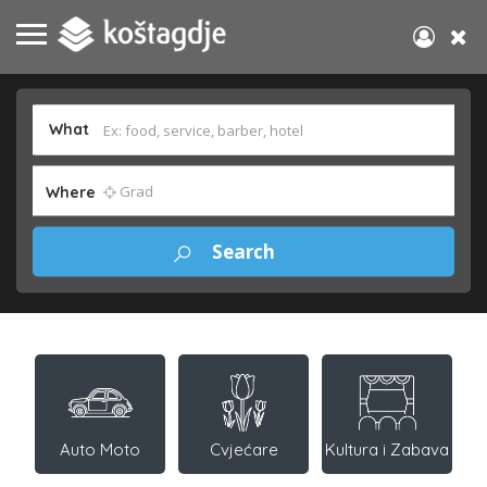
What
Where
Auto Moto
Cvjećare
Kultura i Zabava