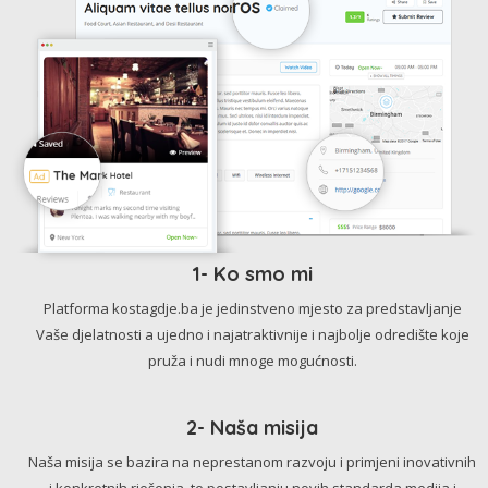
1- Ko smo mi
Platforma kostagdje.ba je jedinstveno mjesto za predstavljanje
Vaše djelatnosti a ujedno i najatraktivnije i najbolje odredište koje
pruža i nudi mnoge mogućnosti.
2- Naša misija
Naša misija se bazira na neprestanom razvoju i primjeni inovativnih
i konkretnih rješenja, te postavljanju novih standarda medija i