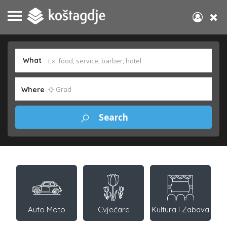
What
Where
Auto Moto
Cvjećare
Kultura i Zabava