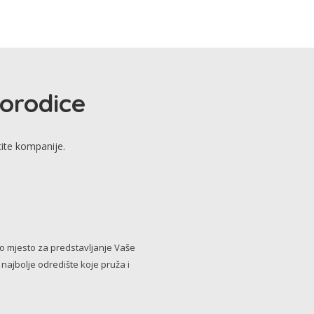
porodice
tite kompanije.
no mjesto za predstavljanje Vaše
i najbolje odredište koje pruža i