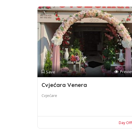
Previ
Save
Cvjećara Venera
Cvjećare
Day Off