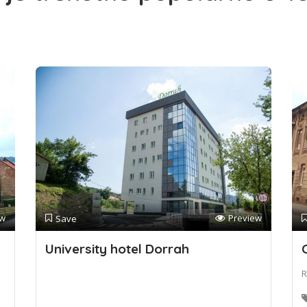
ew
Preview
Save
University hotel Dorrah
R