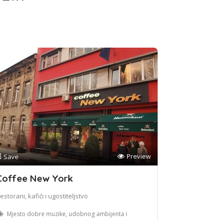
Preview
Save
Coffee New York
estorani, kafići i ugostiteljstvo
Mjesto dobre muzike, udobnog ambijenta i