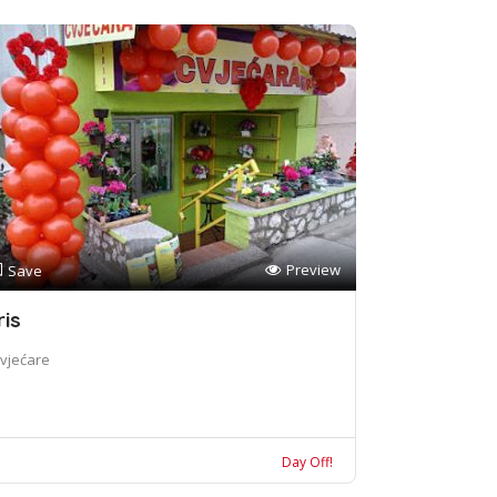
Preview
Save
ris
vjećare
Day Off!