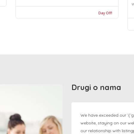
v
Day Off!
Drugi o nama
We have exceeded our `{`g
website, staying on our we
our relationship with listi