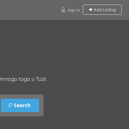
Add Listing
Sign In
 mnogo toga u Tuzli.