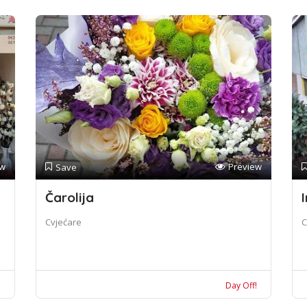
ew
Preview
Save
Čarolija
I
Cvjećare
C
!
Day Off!