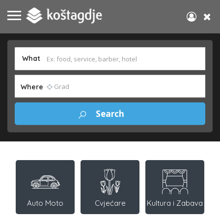
What
Where
Auto Moto
Cvjećare
Kultura i Zabava