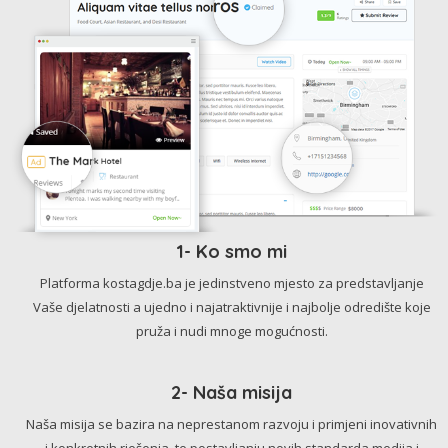
1- Ko smo mi
Platforma kostagdje.ba je jedinstveno mjesto za predstavljanje
Vaše djelatnosti a ujedno i najatraktivnije i najbolje odredište koje
pruža i nudi mnoge mogućnosti.
2- Naša misija
Naša misija se bazira na neprestanom razvoju i primjeni inovativnih
i konkretnih rješenja, te postavljanju novih standarda medija i