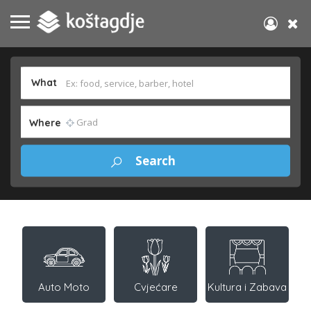
What
Where
Auto Moto
Cvjećare
Kultura i Zabava