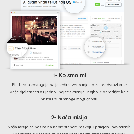
1- Ko smo mi
Platforma kostagdje.ba je jedinstveno mjesto za predstavljanje
Vaše djelatnosti a ujedno i najatraktivnije i najbolje odredište koje
pruža i nudi mnoge mogućnosti.
2- Naša misija
Naša misija se bazira na neprestanom razvoju i primjeni inovativnih
i konkretnih rješenja, te postavljanju novih standarda medija i