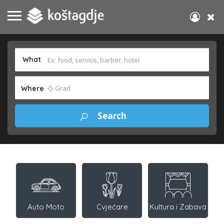
What
Where
Auto Moto
Cvjećare
Kultura i Zabava