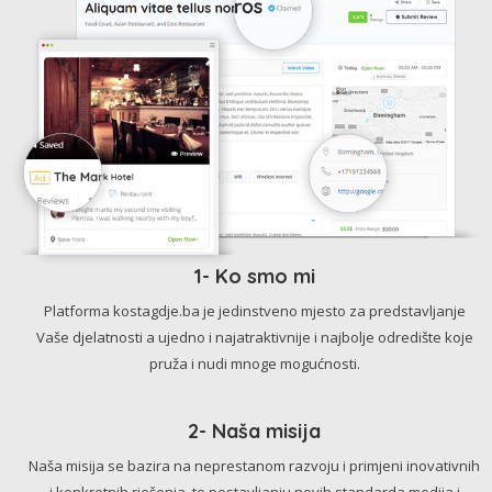
1- Ko smo mi
Platforma kostagdje.ba je jedinstveno mjesto za predstavljanje
Vaše djelatnosti a ujedno i najatraktivnije i najbolje odredište koje
pruža i nudi mnoge mogućnosti.
2- Naša misija
Naša misija se bazira na neprestanom razvoju i primjeni inovativnih
i konkretnih rješenja, te postavljanju novih standarda medija i