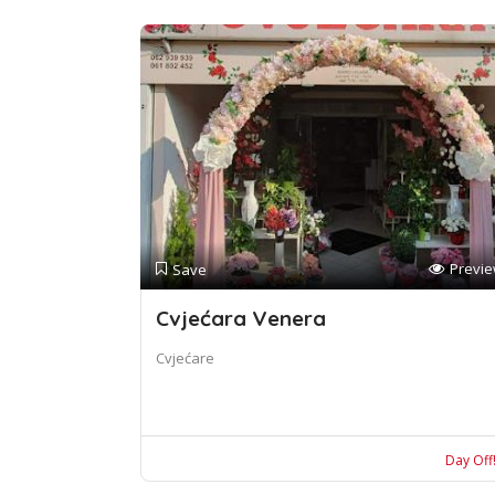
Previ
Save
Cvjećara Venera
Cvjećare
Day Off