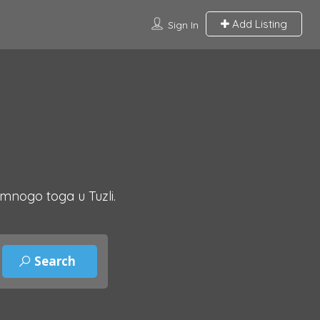
Add Listing
Sign In
 mnogo toga u Tuzli.