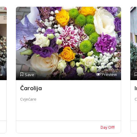
ew
Preview
Save
Čarolija
I
Cvjećare
C
!
Day Off!