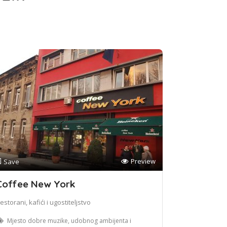
Preview
Save
Coffee New York
estorani, kafići i ugostiteljstvo
Mjesto dobre muzike, udobnog ambijenta i