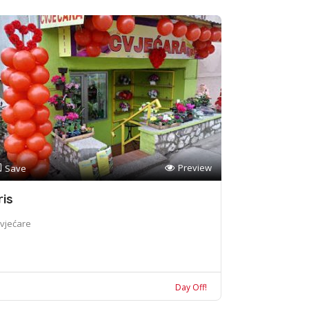
Preview
Save
ris
vjećare
Day Off!