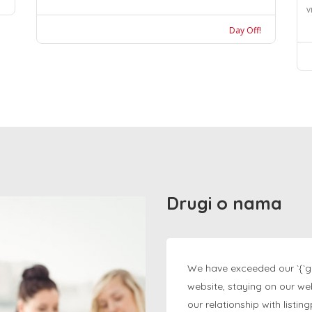
v
Day Off!
Drugi o nama
We have exceeded our `{`g
website, staying on our we
our relationship with listi