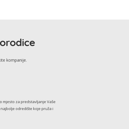
porodice
tite kompanije.
no mjesto za predstavljanje Vaše
i najbolje odredište koje pruža i