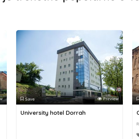
ew
Preview
Save
University hotel Dorrah
R