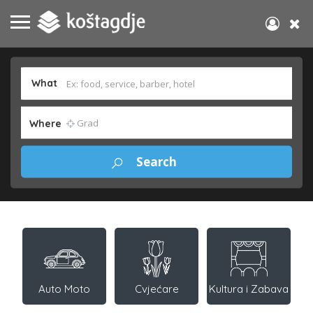
What
Where
Auto Moto
Cvjećare
Kultura i Zabava