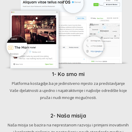
1- Ko smo mi
Platforma kostagdje.ba je jedinstveno mjesto za predstavljanje
Vaše djelatnosti a ujedno i najatraktivnije i najbolje odredište koje
pruža i nudi mnoge mogućnosti.
2- Naša misija
Naša misija se bazira na neprestanom razvoju i primjeni inovativnih
i konkretnih rješenja, te postavljanju novih standarda medija i