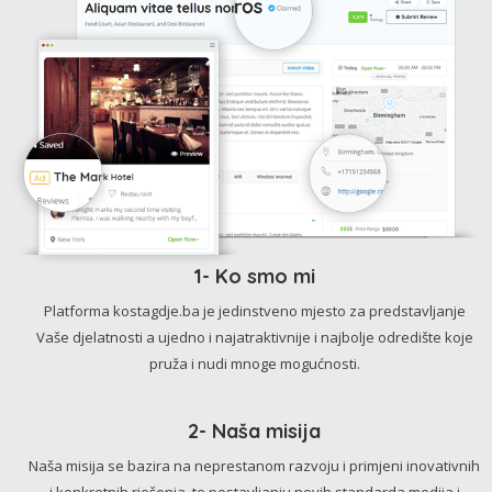
1- Ko smo mi
Platforma kostagdje.ba je jedinstveno mjesto za predstavljanje
Vaše djelatnosti a ujedno i najatraktivnije i najbolje odredište koje
pruža i nudi mnoge mogućnosti.
2- Naša misija
Naša misija se bazira na neprestanom razvoju i primjeni inovativnih
i konkretnih rješenja, te postavljanju novih standarda medija i