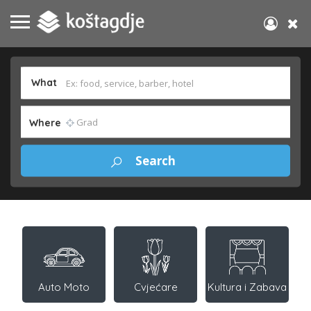
What
Where
Auto Moto
Cvjećare
Kultura i Zabava