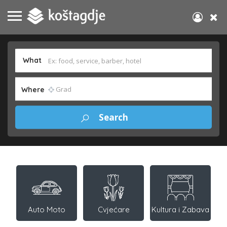
What
Where
Auto Moto
Cvjećare
Kultura i Zabava