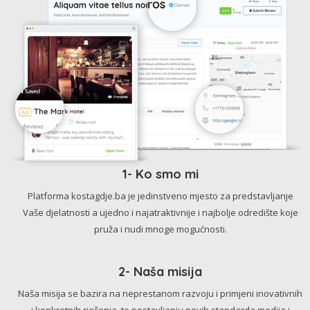
1- Ko smo mi
Platforma kostagdje.ba je jedinstveno mjesto za predstavljanje
Vaše djelatnosti a ujedno i najatraktivnije i najbolje odredište koje
pruža i nudi mnoge mogućnosti.
2- Naša misija
Naša misija se bazira na neprestanom razvoju i primjeni inovativnih
i konkretnih rješenja, te postavljanju novih standarda medija i