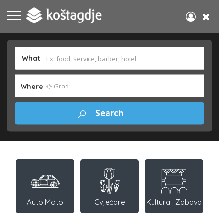
What
Where
Auto Moto
Cvjećare
Kultura i Zabava