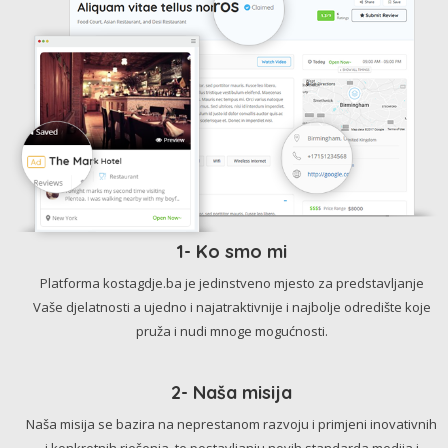
1- Ko smo mi
Platforma kostagdje.ba je jedinstveno mjesto za predstavljanje
Vaše djelatnosti a ujedno i najatraktivnije i najbolje odredište koje
pruža i nudi mnoge mogućnosti.
2- Naša misija
Naša misija se bazira na neprestanom razvoju i primjeni inovativnih
i konkretnih rješenja, te postavljanju novih standarda medija i