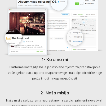
1- Ko smo mi
Platforma kostagdje.ba je jedinstveno mjesto za predstavljanje
Vaše djelatnosti a ujedno i najatraktivnije i najbolje odredište koje
pruža i nudi mnoge mogućnosti.
2- Naša misija
Naša misija se bazira na neprestanom razvoju i primjeni inovativnih
i konkretnih rješenja, te postavljanju novih standarda medija i