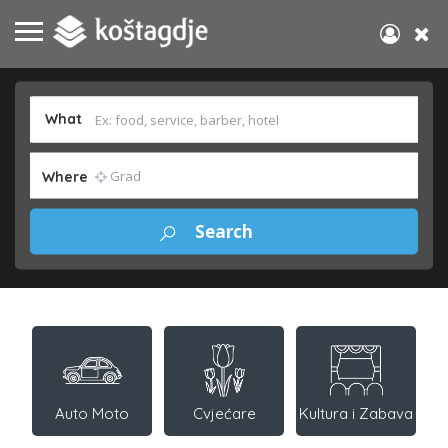
What
Where
Auto Moto
Cvjećare
Kultura i Zabava