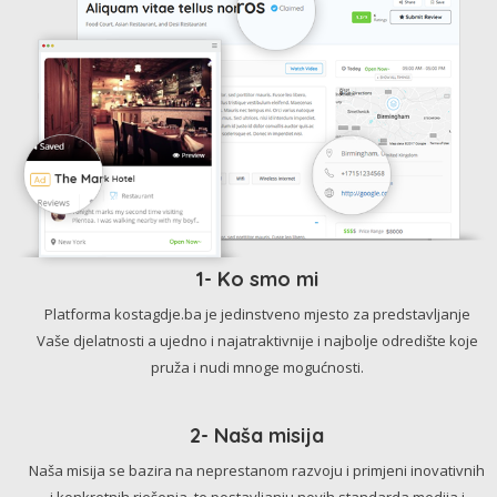
1- Ko smo mi
Platforma kostagdje.ba je jedinstveno mjesto za predstavljanje
Vaše djelatnosti a ujedno i najatraktivnije i najbolje odredište koje
pruža i nudi mnoge mogućnosti.
2- Naša misija
Naša misija se bazira na neprestanom razvoju i primjeni inovativnih
i konkretnih rješenja, te postavljanju novih standarda medija i