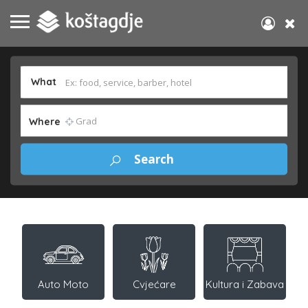
What
Where
Auto Moto
Cvjećare
Kultura i Zabava