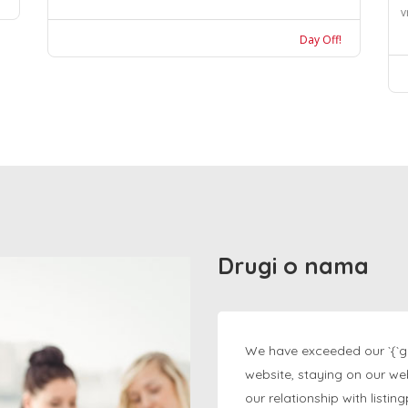
v
Day Off!
Drugi o nama
We have exceeded our `{`g
website, staying on our we
our relationship with listi