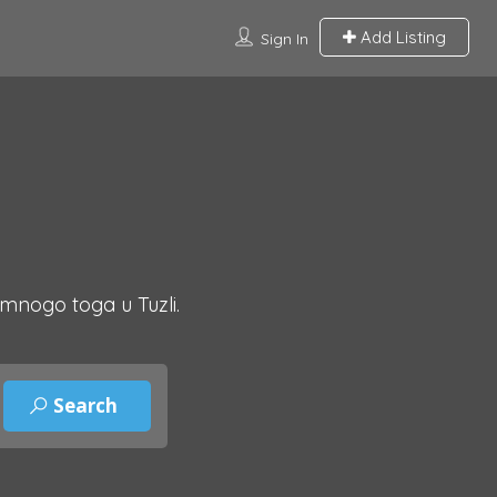
Add Listing
Sign In
 mnogo toga u Tuzli.