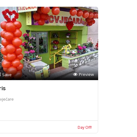
Preview
Save
ris
vjećare
Day Off!