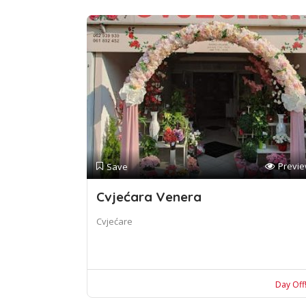
Previ
Save
Cvjećara Venera
Cvjećare
Day Off