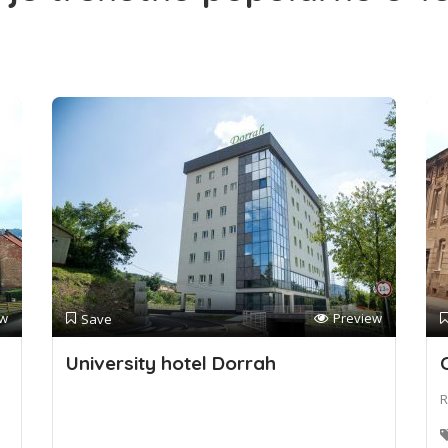
ew
Preview
Save
University hotel Dorrah
R