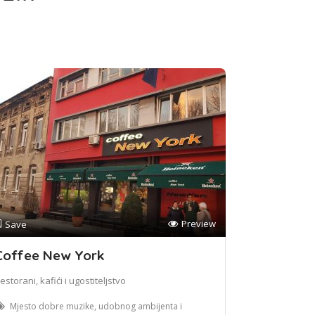
Preview
Save
Coffee New York
estorani, kafići i ugostiteljstvo
Mjesto dobre muzike, udobnog ambijenta i