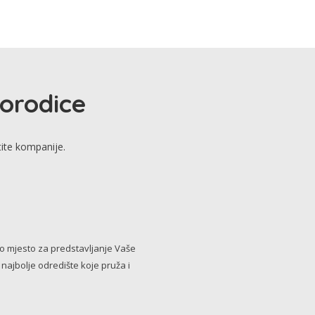
porodice
tite kompanije.
no mjesto za predstavljanje Vaše
i najbolje odredište koje pruža i