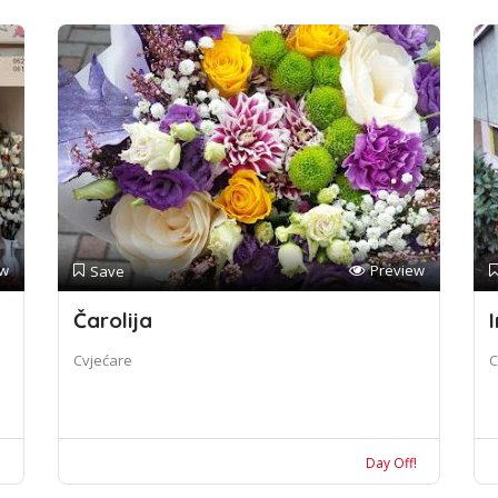
ew
Preview
Save
Čarolija
I
Cvjećare
C
!
Day Off!