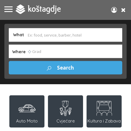
What
Where
Auto Moto
Cvjećare
Kultura i Zabava