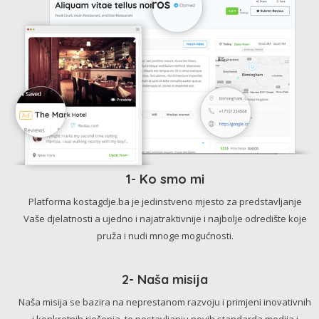
1- Ko smo mi
Platforma kostagdje.ba je jedinstveno mjesto za predstavljanje
Vaše djelatnosti a ujedno i najatraktivnije i najbolje odredište koje
pruža i nudi mnoge mogućnosti.
2- Naša misija
Naša misija se bazira na neprestanom razvoju i primjeni inovativnih
i konkretnih rješenja, te postavljanju novih standarda medija i