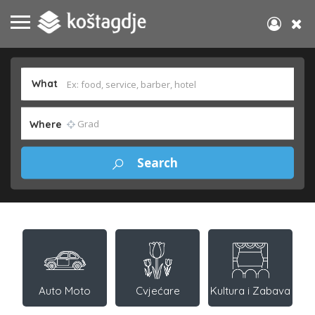
What
Where
Auto Moto
Cvjećare
Kultura i Zabava