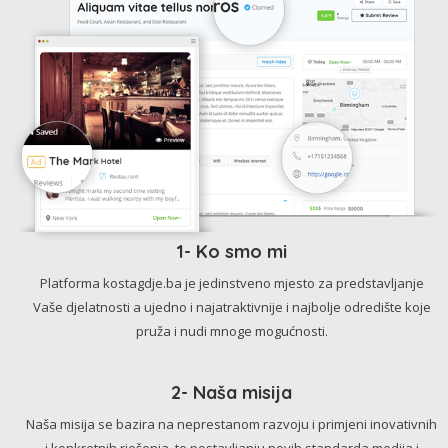
1- Ko smo mi
Platforma kostagdje.ba je jedinstveno mjesto za predstavljanje
Vaše djelatnosti a ujedno i najatraktivnije i najbolje odredište koje
pruža i nudi mnoge mogućnosti.
2- Naša misija
Naša misija se bazira na neprestanom razvoju i primjeni inovativnih
i konkretnih rješenja, te postavljanju novih standarda medija i