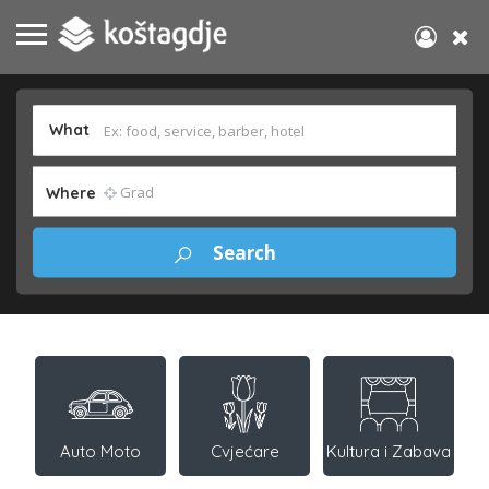
What
Where
Auto Moto
Cvjećare
Kultura i Zabava