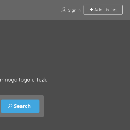
Add Listing
Sign In
 mnogo toga u Tuzli.