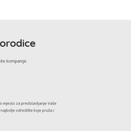
porodice
tite kompanije.
no mjesto za predstavljanje Vaše
i najbolje odredište koje pruža i