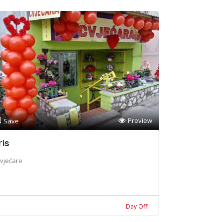
Preview
Save
ris
vjećare
Day Off!