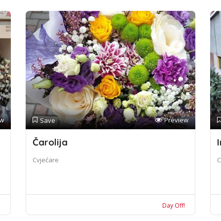
ew
Preview
Save
Čarolija
I
Cvjećare
C
!
Day Off!