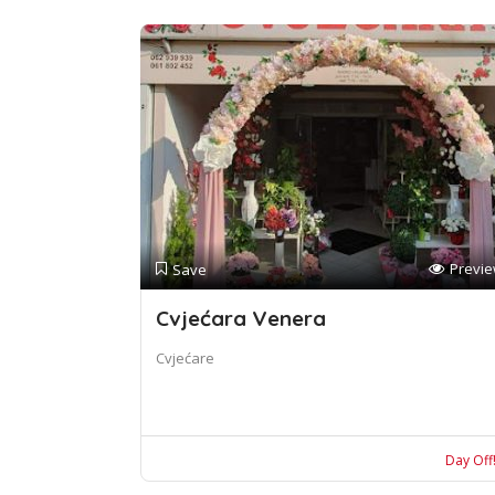
Previ
Save
Cvjećara Venera
Cvjećare
Day Off