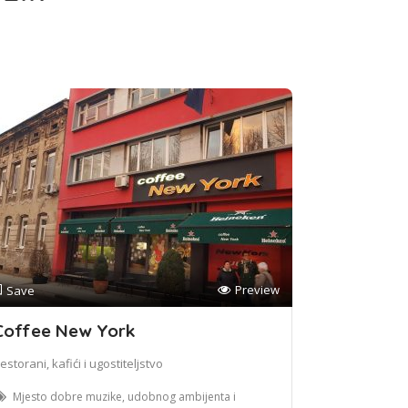
Preview
Save
Coffee New York
estorani, kafići i ugostiteljstvo
Mjesto dobre muzike, udobnog ambijenta i