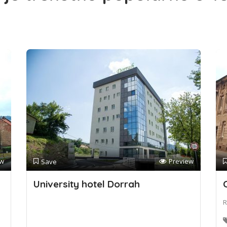
ew
Preview
Save
University hotel Dorrah
R