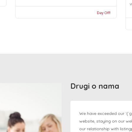
v
Day Off!
Drugi o nama
We have exceeded our `{`g
website, staying on our we
our relationship with listi