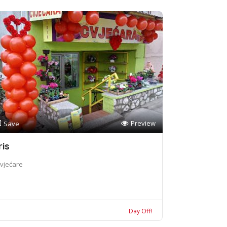
Preview
Save
ris
vjećare
Day Off!