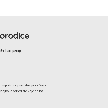
porodice
tite kompanije.
no mjesto za predstavljanje Vaše
i najbolje odredište koje pruža i