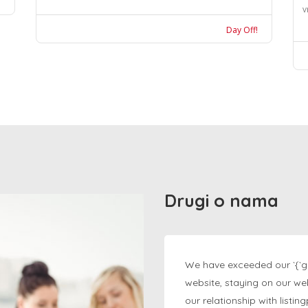
v
Day Off!
Drugi o nama
We have exceeded our `{`g
website, staying on our we
our relationship with listi