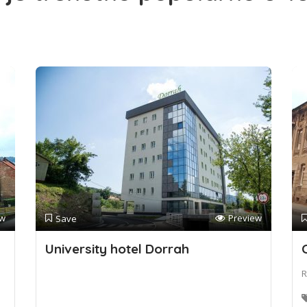
ew
Preview
Save
University hotel Dorrah
R