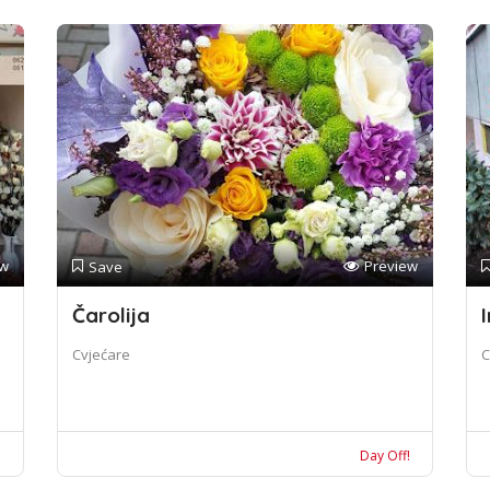
ew
Preview
Save
Čarolija
I
Cvjećare
C
!
Day Off!