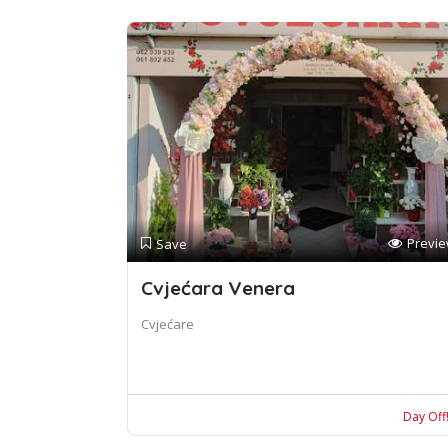
Previ
Save
Cvjećara Venera
Cvjećare
Day Off