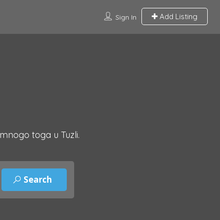
Add Listing
Sign In
 mnogo toga u Tuzli.