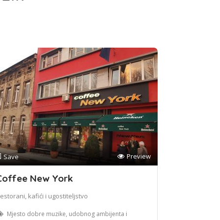
Preview
Save
Coffee New York
estorani, kafići i ugostiteljstvo
Mjesto dobre muzike, udobnog ambijenta i