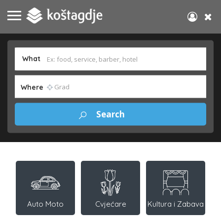
What
Where
Auto Moto
Cvjećare
Kultura i Zabava