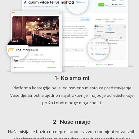
1- Ko smo mi
Platforma kostagdje.ba je jedinstveno mjesto za predstavljanje
Vaše djelatnosti a ujedno i najatraktivnije i najbolje odredište koje
pruža i nudi mnoge mogućnosti.
2- Naša misija
Naša misija se bazira na neprestanom razvoju i primjeni inovativnih
i konkretnih rješenja, te postavljanju novih standarda medija i